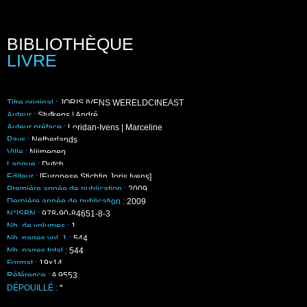
BIBLIOTHÈQUE
LIVRE
Titre original :
JORIS IVENS WERELDCINEAST
Auteur :
Stufkens | André
Auteur préface :
Loridan-Ivens | Marceline
Pays :
Netherlands
Ville :
Nijmegen
Langue :
Dutch
Editeur :
[Europese Stichtin Joris Ivens]
Première année de publication :
2009
Dernière année de publication :
2009
N°ISBN :
978-90-84651-8-3
Nb. de volumes :
1
Nb. pages vol. 1 :
544
Nb. pages total :
544
Format :
19x14
Référence :
A 9553
DÉPOUILLÉ :
*