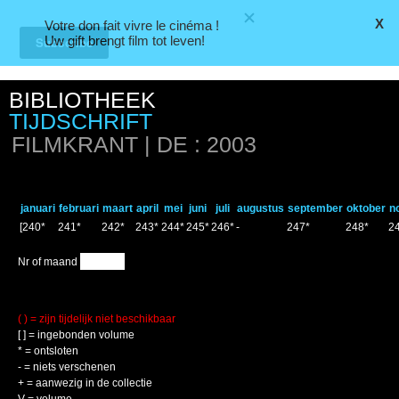
X
Votre don fait vivre le cinéma !
CINEMATEK
Uw gift brengt film tot leven!
Fr
|
Nl
BIBLIOTHEEK
TIJDSCHRIFT
FILMKRANT | DE : 2003
januari
februari
maart
april
mei
juni
juli
augustus
september
oktober
n
[240*
241*
242*
243*
244*
245*
246*
-
247*
248*
2
Nr of maand
( ) = zijn tijdelijk niet beschikbaar
[ ] = ingebonden volume
* = ontsloten
- = niets verschenen
+ = aanwezig in de collectie