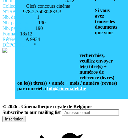
Dernière année de publication :
2022
Collection :
Clefs concours cinéma
Si vous
N°ISBN :
978-2-35030-833-3
avez
Nb. de volumes :
1
trouvé les
Nb. pages vol. 1 :
190
documents
Nb. pages total :
190
que vous
Format :
18x12
Référence :
A 9934
DÉPOUILLÉ :
*
recherchiez,
veuillez envoyer
le(s) titre(s) +
numéros de
référence (livres)
ou le(s) titre(s) + année + mois / numéro (revues)
par courriel à
bib@cinematek.be
© 2026 - Cinémathèque royale de Belgique
Subscribe to our mailing list