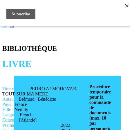
CINEMATEK
Fr
|
Nl
BIBLIOTHÈQUE
LIVRE
Procédure
Titre original :
PEDRO ALMODOVAR,
temporaire
TOUT SUR MA MERE
pour la
Auteur :
Brémard | Bénédicte
commande
Pays :
France
de
Ville :
Neuilly
documents
Langue :
French
(max. 10
Editeur :
[Atlande]
par
Première année de publication :
2022
personne)
: