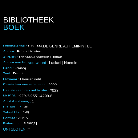
BIBLIOTHEEK
BOEK
Originele titel :
CINÉMA DE GENRE AU FÉMININ | LE
Auteur :
Bohin | Marine
Auteur2 :
Richard-Thomson | Julien
Auteur van het voorwoord :
Luciani | Noémie
Land :
France
Taal :
French
Uitgever :
[Jaguarundi]
Eerste jaar van publicatie :
2023
Laatste jaar van publicatie :
2023
Nr ISBN :
978-2-9551-4299-8
Aantal volumes :
1
Blz. vol. 1 :
148
Totaal blz. :
148
Format :
21x15
Referentie :
B 36021
ONTSLOTEN :
*